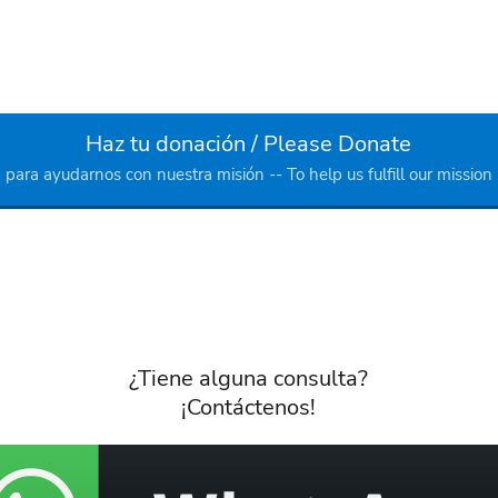
Haz tu donación / Please Donate
para ayudarnos con nuestra misión -- To help us fulfill our mission
¿Tiene alguna consulta?
¡Contáctenos!