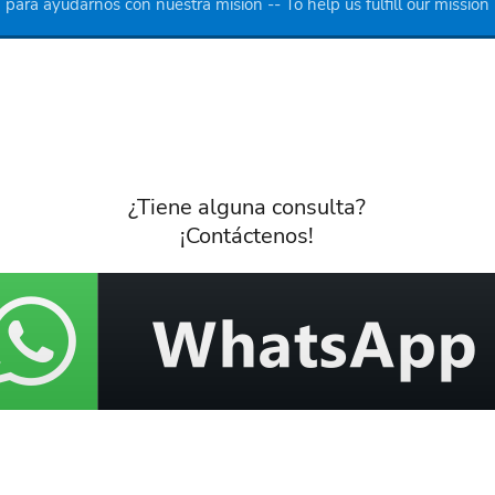
para ayudarnos con nuestra misión -- To help us fulfill our mission
¿Tiene alguna consulta?
¡Contáctenos!